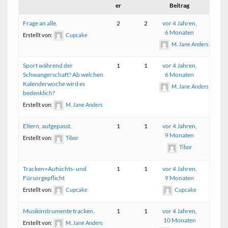
er
Beitrag
Frage an alle.
2
2
vor 4 Jahren,
6 Monaten
Erstellt von:
Cupcake
M. Jane Anders
Sport während der
1
1
vor 4 Jahren,
Schwangerschaft? Ab welchen
6 Monaten
Kalenderwoche wird es
M. Jane Anders
bedenklich?
Erstellt von:
M. Jane Anders
Eltern, aufgepasst.
1
1
vor 4 Jahren,
9 Monaten
Erstellt von:
Tibor
Tibor
Tracken=Aufsichts- und
1
1
vor 4 Jahren,
Fürsorgepflicht
9 Monaten
Erstellt von:
Cupcake
Cupcake
Musikinstrumente tracken.
1
1
vor 4 Jahren,
10 Monaten
Erstellt von:
M. Jane Anders