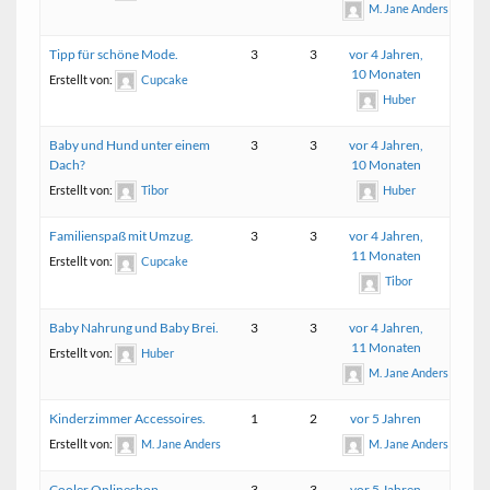
M. Jane Anders
Tipp für schöne Mode.
3
3
vor 4 Jahren,
10 Monaten
Erstellt von:
Cupcake
Huber
Baby und Hund unter einem
3
3
vor 4 Jahren,
Dach?
10 Monaten
Erstellt von:
Tibor
Huber
Familienspaß mit Umzug.
3
3
vor 4 Jahren,
11 Monaten
Erstellt von:
Cupcake
Tibor
Baby Nahrung und Baby Brei.
3
3
vor 4 Jahren,
11 Monaten
Erstellt von:
Huber
M. Jane Anders
Kinderzimmer Accessoires.
1
2
vor 5 Jahren
Erstellt von:
M. Jane Anders
M. Jane Anders
Cooler Onlineshop.
3
3
vor 5 Jahren