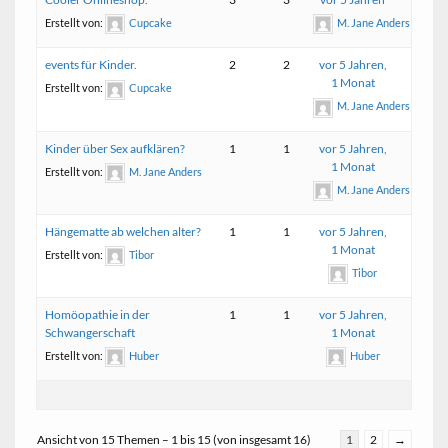
Erstellt von:
Cupcake
M. Jane Anders
events für Kinder.
2
2
vor 5 Jahren,
1 Monat
Erstellt von:
Cupcake
M. Jane Anders
Kinder über Sex aufklären?
1
1
vor 5 Jahren,
1 Monat
Erstellt von:
M. Jane Anders
M. Jane Anders
Hängematte ab welchen alter?
1
1
vor 5 Jahren,
1 Monat
Erstellt von:
Tibor
Tibor
Homöopathie in der
1
1
vor 5 Jahren,
Schwangerschaft
1 Monat
Erstellt von:
Huber
Huber
Ansicht von 15 Themen – 1 bis 15 (von insgesamt 16)
1
2
→