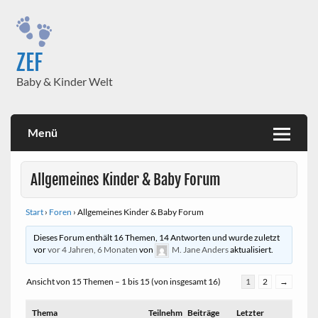
Skip
to
content
ZEF
Baby & Kinder Welt
Menü
Allgemeines Kinder & Baby Forum
Start
›
Foren
›
Allgemeines Kinder & Baby Forum
Dieses Forum enthält 16 Themen, 14 Antworten und wurde zuletzt
vor
vor 4 Jahren, 6 Monaten
von
M. Jane Anders
aktualisiert.
Ansicht von 15 Themen – 1 bis 15 (von insgesamt 16)
1
2
→
Thema
Teilnehm
Beiträge
Letzter