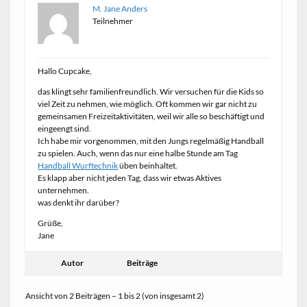
M. Jane Anders
Teilnehmer
Hallo Cupcake,
das klingt sehr familienfreundlich. Wir versuchen für die Kids so
viel Zeit zu nehmen, wie möglich. Oft kommen wir gar nicht zu
gemeinsamen Freizeitaktivitäten, weil wir alle so beschäftigt und
eingeengt sind.
Ich habe mir vorgenommen, mit den Jungs regelmäßig Handball
zu spielen. Auch, wenn das nur eine halbe Stunde am Tag
Handball Wurftechnik
üben beinhaltet.
Es klapp aber nicht jeden Tag, dass wir etwas Aktives
unternehmen.
was denkt ihr darüber?
Grüße,
Jane
Autor
Beiträge
Ansicht von 2 Beiträgen – 1 bis 2 (von insgesamt 2)