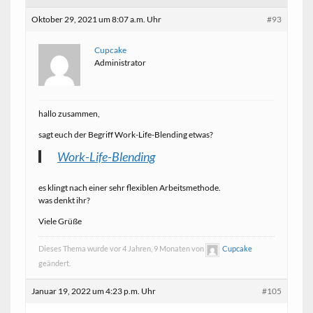
Oktober 29, 2021 um 8:07 a.m. Uhr
#93
Cupcake
Administrator
hallo zusammen,
sagt euch der Begriff Work-Life-Blending etwas?
Work-Life-Blending
es klingt nach einer sehr flexiblen Arbeitsmethode.
was denkt ihr?
Viele Grüße
Dieses Thema wurde vor 4 Jahren, 9 Monaten von
Cupcake
geändert.
Januar 19, 2022 um 4:23 p.m. Uhr
#105