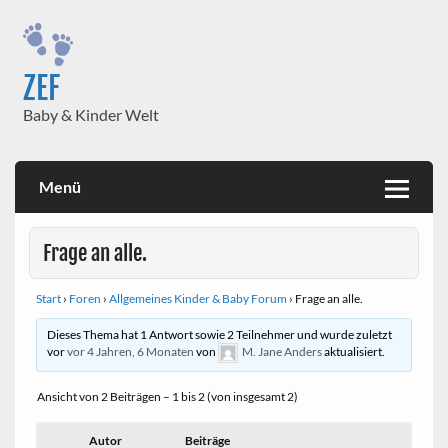
Skip
to
content
ZEF
Baby & Kinder Welt
Menü
Frage an alle.
Start
›
Foren
›
Allgemeines Kinder & Baby Forum
›
Frage an alle.
Dieses Thema hat 1 Antwort sowie 2 Teilnehmer und wurde zuletzt
vor
vor 4 Jahren, 6 Monaten
von
M. Jane Anders
aktualisiert.
Ansicht von 2 Beiträgen – 1 bis 2 (von insgesamt 2)
Autor
Beiträge