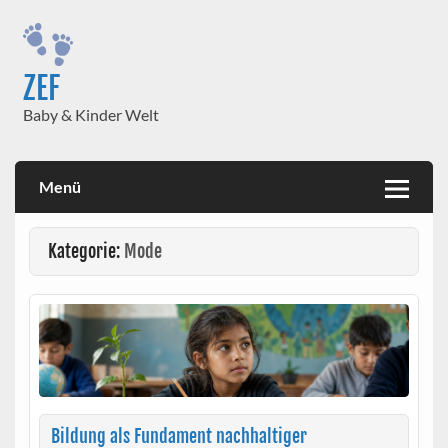
Skip
to
content
ZEF
Baby & Kinder Welt
Menü
Kategorie:
Mode
Bildung als Fundament nachhaltiger