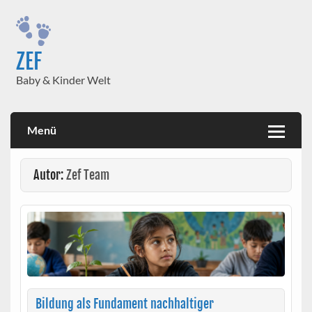
Skip
to
content
ZEF
Baby & Kinder Welt
Menü
Autor:
Zef Team
Bildung als Fundament nachhaltiger