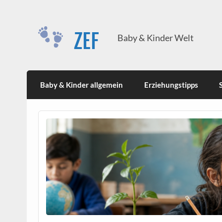
Skip
to
content
ZEF
Baby & Kinder Welt
Baby & Kinder allgemein
Erziehungstipps