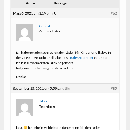
Autor
Beiträge
Mai 26, 2021 um 1:59 p.m. Uhr
#62
Cupcake
Administrator
ich habe gerade nach regionalen Läden für Kinder und Babys in
der Gegend gesucht und habe diese
Baby Strampler
gefunden.
ich bin auf dem ersten Blick begeistert.
hat jemand Erfahrung mit dem Laden?
Danke.
September 15, 2021 um 5:59 p.m. Uhr
#85
Tibor
Teilnehmer
jaaa.
ich lebe in Heidelberg, daher kenn ich den Laden.