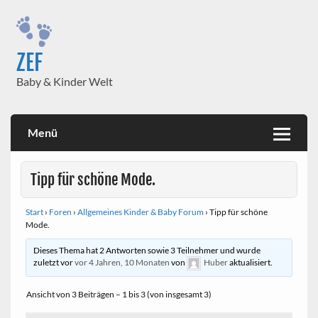
Skip
to
content
ZEF
Baby & Kinder Welt
Menü
Tipp für schöne Mode.
Start
›
Foren
›
Allgemeines Kinder & Baby Forum
›
Tipp für schöne
Mode.
Dieses Thema hat 2 Antworten sowie 3 Teilnehmer und wurde
zuletzt vor
vor 4 Jahren, 10 Monaten
von
Huber
aktualisiert.
Ansicht von 3 Beiträgen – 1 bis 3 (von insgesamt 3)