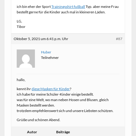
ich bin eher der Sport
Trainingsshirt fußball
Typ. aber meine Frau
bestellt gerne für die Kinder auch mal in kleineren Läden.
LG,
Tibor
Oktober 5, 2021 um 6:41 p.m. Uhr
#87
Huber
Teilnehmer
hallo,
kennt ihr
diese Masken für Kinder
?
ich habe für meine Schüler-Kinder einige bestellt.
was für eine Welt, wo man neben Hosen und Blusen, gleich
Masken bestellt werden.
trotzdem empfehlenswert sich und unsere Liebsten schützen.
Grüße und schönen Abend.
Autor
Beiträge