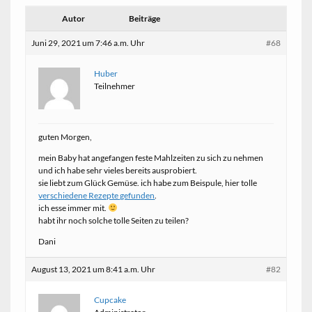
Autor
Beiträge
Juni 29, 2021 um 7:46 a.m. Uhr
#68
Huber
Teilnehmer
guten Morgen,
mein Baby hat angefangen feste Mahlzeiten zu sich zu nehmen
und ich habe sehr vieles bereits ausprobiert.
sie liebt zum Glück Gemüse. ich habe zum Beispule, hier tolle
verschiedene Rezepte gefunden
.
ich esse immer mit.
habt ihr noch solche tolle Seiten zu teilen?
Dani
August 13, 2021 um 8:41 a.m. Uhr
#82
Cupcake