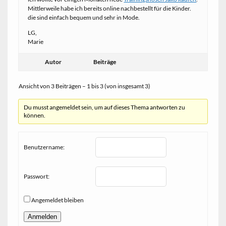
Mittlerweile habe ich bereits online nachbestellt für die Kinder.
die sind einfach bequem und sehr in Mode.
LG,
Marie
Autor
Beiträge
Ansicht von 3 Beiträgen – 1 bis 3 (von insgesamt 3)
Du musst angemeldet sein, um auf dieses Thema antworten zu
können.
Benutzername:
Passwort:
Angemeldet bleiben
Anmelden