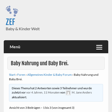
Skip
to
content
ZEF
Baby & Kinder Welt
Menü
Baby Nahrung und Baby Brei.
Start
›
Foren
›
Allgemeines Kinder & Baby Forum
›
Baby Nahrung und
Baby Brei.
Dieses Thema hat 2 Antworten sowie 3 Teilnehmer und wurde
zuletzt vor
vor 4 Jahren, 11 Monaten
von
M. Jane Anders
aktualisiert.
Ansicht von 3 Beiträgen – 1 bis 3 (von insgesamt 3)