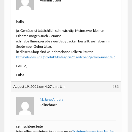
Administrator
hallo,
ja, Gemüse ist tatsächlich sehr wichtig. Meine zwei kleinen
Nichten mögen auch Gemüse.
ich habe Ihnen gerade zwei Baby Jacken bestellt. sie haben im
September Geburtstag.
in diesem Shop sind wunderschöne Teile zu kaufen.
https://tudesu.de/produkt-kategorie/maedchen/jacken-maentel/
Grüße,
Luisa
August 19, 2021 um 4:27 p.m. Uhr
#83
M. Jane Anders
Teilnehmer
sehr schöne Seite.
ich wollte vor einigen Monaten neue
Trainingshosen Jako kaufen
.