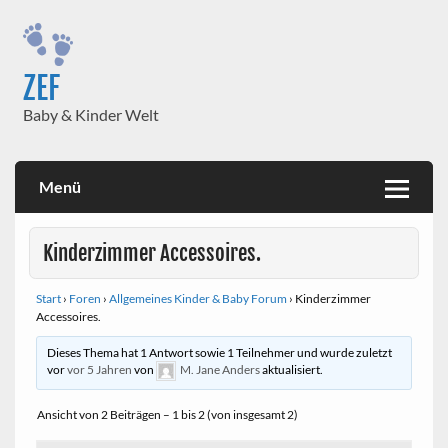
Skip
to
content
ZEF
Baby & Kinder Welt
Menü
Kinderzimmer Accessoires.
Start
›
Foren
›
Allgemeines Kinder & Baby Forum
›
Kinderzimmer
Accessoires.
Dieses Thema hat 1 Antwort sowie 1 Teilnehmer und wurde zuletzt
vor
vor 5 Jahren
von
M. Jane Anders
aktualisiert.
Ansicht von 2 Beiträgen – 1 bis 2 (von insgesamt 2)