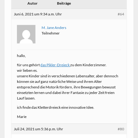
Autor
Beiträge
Juni 6, 2021 um 9:34 a.m. Uhr
#64
M. Jane Anders
Teilnehmer
hallo,
für uns gehört
das Pikler-Dreieck
zu dem Kinderzimmer.
wir lieben es.
unsere Kinder sind in verschiedenen Lebensalter, aber dennoch
können sie auf ganz natürliche Weise und ihrem Alter
entsprechend die Motorik fördern, ihre Bewegungen bewusst
einsetzten lernen und dabei ihrer Fantasie zu jeder Zeit freien
Lauf lassen.
ich finde das Kletterdreieck eine innovative Idee.
Marie
Juli 24, 2021 um 5:36 p.m. Uhr
#80