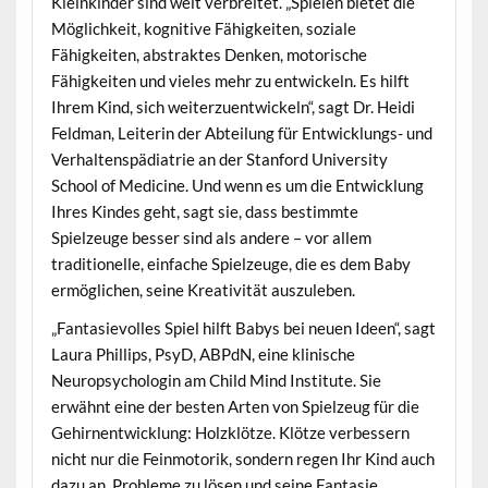
Kleinkinder sind weit verbreitet. „Spielen bietet die
Möglichkeit, kognitive Fähigkeiten, soziale
Fähigkeiten, abstraktes Denken, motorische
Fähigkeiten und vieles mehr zu entwickeln. Es hilft
Ihrem Kind, sich weiterzuentwickeln“, sagt Dr. Heidi
Feldman, Leiterin der Abteilung für Entwicklungs- und
Verhaltenspädiatrie an der Stanford University
School of Medicine. Und wenn es um die Entwicklung
Ihres Kindes geht, sagt sie, dass bestimmte
Spielzeuge besser sind als andere – vor allem
traditionelle, einfache Spielzeuge, die es dem Baby
ermöglichen, seine Kreativität auszuleben.
„Fantasievolles Spiel hilft Babys bei neuen Ideen“, sagt
Laura Phillips, PsyD, ABPdN, eine klinische
Neuropsychologin am Child Mind Institute. Sie
erwähnt eine der besten Arten von Spielzeug für die
Gehirnentwicklung: Holzklötze. Klötze verbessern
nicht nur die Feinmotorik, sondern regen Ihr Kind auch
dazu an, Probleme zu lösen und seine Fantasie