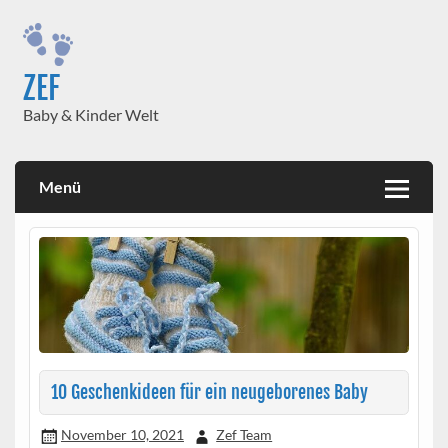
Skip
to
content
ZEF
Baby & Kinder Welt
Menü
10 Geschenkideen für ein neugeborenes Baby
November 10, 2021
Zef Team