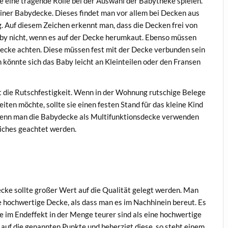
e eine tragende Rolle bei der Auswahl der Babytheke spielen.
einer Babydecke. Dieses findet man vor allem bei Decken aus
g. Auf diesem Zeichen erkennt man, dass die Decken frei von
aby nicht, wenn es auf der Decke herumkaut. Ebenso müssen
 Decke achten. Diese müssen fest mit der Decke verbunden sein
n könnte sich das Baby leicht an Kleinteilen oder den Fransen
st die Rutschfestigkeit. Wenn in der Wohnung rutschige Belege
ten möchte, sollte sie einen festen Stand für das kleine Kind
. Wenn man die Babydecke als Multifunktionsdecke verwenden
liches geachtet werden.
decke sollte großer Wert auf die Qualität gelegt werden. Man
e hochwertige Decke, als dass man es im Nachhinein bereut. Es
ie im Endeffekt in der Menge teurer sind als eine hochwertige
 auf die genannten Punkte und beherzigt diese, so steht einem