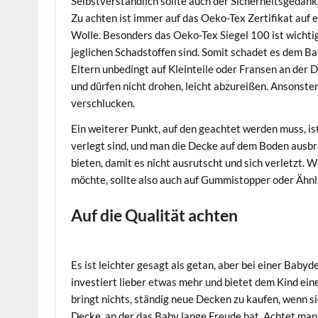
Selbstverständlich sollte auch der Sicherheitsgedank
Zu achten ist immer auf das Oeko-Tex Zertifikat auf 
Wolle. Besonders das Oeko-Tex Siegel 100 ist wichti
jeglichen Schadstoffen sind. Somit schadet es dem B
Eltern unbedingt auf Kleinteile oder Fransen an der
und dürfen nicht drohen, leicht abzureißen. Ansonste
verschlucken.
Ein weiterer Punkt, auf den geachtet werden muss, i
verlegt sind, und man die Decke auf dem Boden ausbrei
bieten, damit es nicht ausrutscht und sich verletzt
möchte, sollte also auch auf Gummistopper oder Ähn
Auf die Qualität achten
Es ist leichter gesagt als getan, aber bei einer Baby
investiert lieber etwas mehr und bietet dem Kind ein
bringt nichts, ständig neue Decken zu kaufen, wenn s
Decke, an der das Baby lange Freude hat. Achtet man