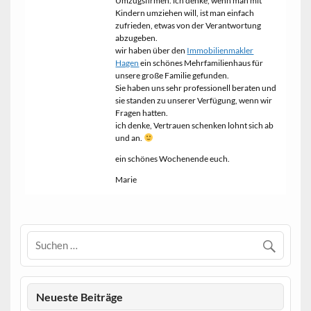
Umzugsfirmen. ich denke, wenn man mit
Kindern umziehen will, ist man einfach
zufrieden, etwas von der Verantwortung
abzugeben.
wir haben über den
Immobilienmakler
Hagen
ein schönes Mehrfamilienhaus für
unsere große Familie gefunden.
Sie haben uns sehr professionell beraten und
sie standen zu unserer Verfügung, wenn wir
Fragen hatten.
ich denke, Vertrauen schenken lohnt sich ab
und an.
ein schönes Wochenende euch.
Marie
Neueste Beiträge