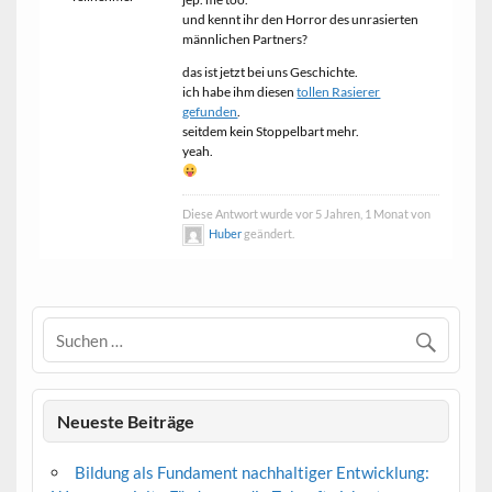
und kennt ihr den Horror des unrasierten
männlichen Partners?
das ist jetzt bei uns Geschichte.
ich habe ihm diesen
tollen Rasierer
gefunden
.
seitdem kein Stoppelbart mehr.
yeah.
Diese Antwort wurde vor 5 Jahren, 1 Monat von
Huber
geändert.
Neueste Beiträge
Bildung als Fundament nachhaltiger Entwicklung: