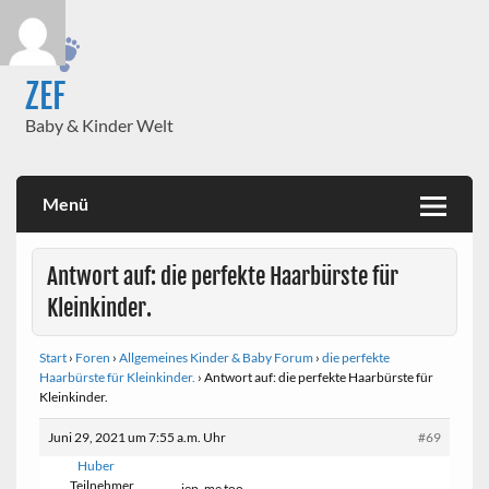
Skip
to
content
ZEF
Baby & Kinder Welt
Menü
Antwort auf: die perfekte Haarbürste für
Kleinkinder.
Start
›
Foren
›
Allgemeines Kinder & Baby Forum
›
die perfekte
Haarbürste für Kleinkinder.
›
Antwort auf: die perfekte Haarbürste für
Kleinkinder.
Juni 29, 2021 um 7:55 a.m. Uhr
#69
Huber
Teilnehmer
jep. me too.