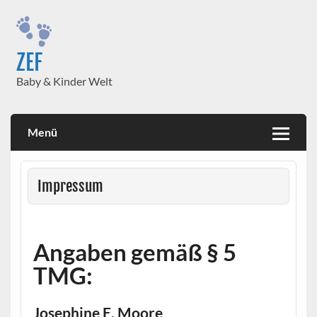
Skip
to
content
ZEF
Baby & Kinder Welt
Menü
Impressum
Angaben gemäß § 5
TMG:
Josephine E. Moore