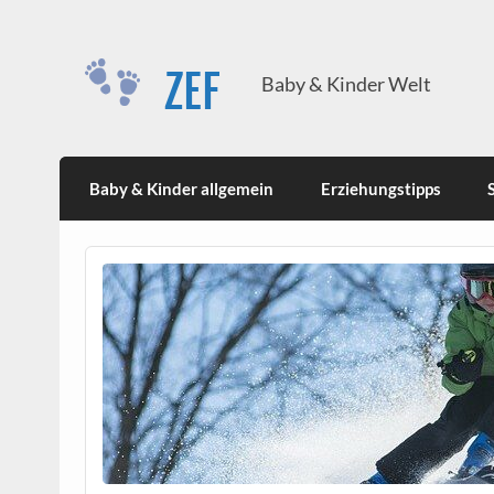
Skip
to
content
ZEF
Baby & Kinder Welt
Baby & Kinder allgemein
Erziehungstipps