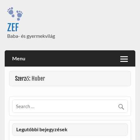
Skip
to
content
ZEF
Baba- és gyermekvilág
Menu
Szerző:
Huber
Legutóbbi bejegyzések