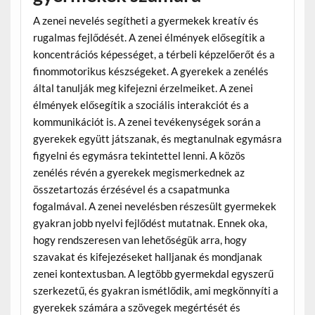
A zenei nevelés segítheti a gyermekek kreatív és
rugalmas fejlődését. A zenei élmények elősegítik a
koncentrációs képességet, a térbeli képzelőerőt és a
finommotorikus készségeket. A gyerekek a zenélés
által tanulják meg kifejezni érzelmeiket. A zenei
élmények elősegítik a szociális interakciót és a
kommunikációt is. A zenei tevékenységek során a
gyerekek együtt játszanak, és megtanulnak egymásra
figyelni és egymásra tekintettel lenni. A közös
zenélés révén a gyerekek megismerkednek az
összetartozás érzésével és a csapatmunka
fogalmával. A zenei nevelésben részesült gyermekek
gyakran jobb nyelvi fejlődést mutatnak. Ennek oka,
hogy rendszeresen van lehetőségük arra, hogy
szavakat és kifejezéseket halljanak és mondjanak
zenei kontextusban. A legtöbb gyermekdal egyszerű
szerkezetű, és gyakran ismétlődik, ami megkönnyíti a
gyerekek számára a szövegek megértését és