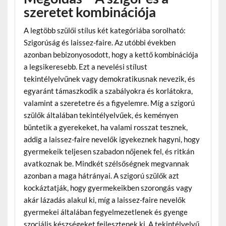
szeretet kombinációja
A legtöbb szülői stílus két kategóriába sorolható:
Szigorúság és laissez-faire. Az utóbbi években
azonban bebizonyosodott, hogy a kettő kombinációja
a legsikeresebb. Ezt a nevelési stílust
tekintélyelvűnek vagy demokratikusnak nevezik, és
egyaránt támaszkodik a szabályokra és korlátokra,
valamint a szeretetre és a figyelemre. Míg a szigorú
szülők általában tekintélyelvűek, és keményen
büntetik a gyerekeket, ha valami rosszat tesznek,
addig a laissez-faire nevelők igyekeznek hagyni, hogy
gyermekeik teljesen szabadon nőjenek fel, és ritkán
avatkoznak be. Mindkét szélsőségnek megvannak
azonban a maga hátrányai. A szigorú szülők azt
kockáztatják, hogy gyermekeikben szorongás vagy
akár lázadás alakul ki, míg a laissez-faire nevelők
gyermekei általában fegyelmezetlenek és gyenge
szociális készségeket fejlesztenek ki. A tekintélyelvű