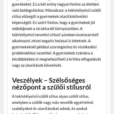
gyerekeket. Ez a két erény nagyon fontos az életben
való boldoguláshoz. Másodszor, a tekintélyelvű szülői
stílus elősegíti a gyermekek utasításkövetési
képességét. Ez azért fontos, hogy a gyermekek jól
működjenek a strukturált környezetben. A
tekintélyelvű nevelési stílust azonban óvatosan kell
alkalmazni, mivel negatív hatásai is lehetnek. A
gyermekeknél például szorongáshoz és viselkedési
problémákhoz vezethet. A gyermekek számára a
későbbiekben is megnehezítheti a kritika elfogadását
vagy az utasítások követését.
Veszélyek – Szélsőséges
nézőpont a szülői stílusról
A tekintélyelvű szülői stílus olyan szülői stílus,
amelyben a szülők vagy más nevelők egyértelmű
szabályokat és utasításokat adnak, és azokat