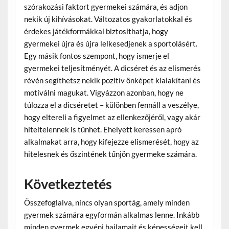
szórakozási faktort gyermekei számára, és adjon
nekik új kihívásokat. Változatos gyakorlatokkal és
érdekes játékformákkal biztosíthatja, hogy
gyermekei újra és újra lelkesedjenek a sportolásért.
Egy másik fontos szempont, hogy ismerje el
gyermekei teljesítményét. A dicséret és az elismerés
révén segíthetsz nekik pozitív önképet kialakítani és
motiválni magukat. Vigyázzon azonban, hogy ne
túlozza el a dicséretet – különben fennáll a veszélye,
hogy eltereli a figyelmet az ellenkezőjéről, vagy akár
hiteltelennek is tűnhet. Ehelyett keressen apró
alkalmakat arra, hogy kifejezze elismerését, hogy az
hitelesnek és őszintének tűnjön gyermeke számára.
Következtetés
Összefoglalva, nincs olyan sportág, amely minden
gyermek számára egyformán alkalmas lenne. Inkább
minden gyermek egyéni hajlamait és képességeit kell