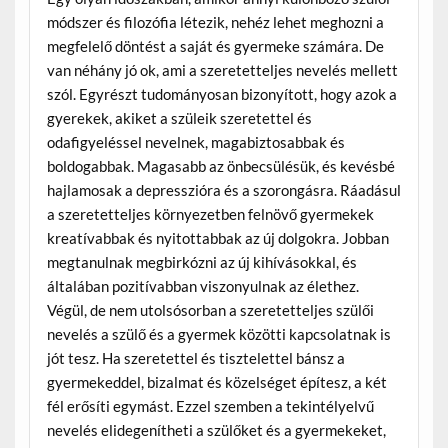
módszer és filozófia létezik, nehéz lehet meghozni a
megfelelő döntést a saját és gyermeke számára. De
van néhány jó ok, ami a szeretetteljes nevelés mellett
szól. Egyrészt tudományosan bizonyított, hogy azok a
gyerekek, akiket a szüleik szeretettel és
odafigyeléssel nevelnek, magabiztosabbak és
boldogabbak. Magasabb az önbecsülésük, és kevésbé
hajlamosak a depresszióra és a szorongásra. Ráadásul
a szeretetteljes környezetben felnövő gyermekek
kreatívabbak és nyitottabbak az új dolgokra. Jobban
megtanulnak megbirkózni az új kihívásokkal, és
általában pozitívabban viszonyulnak az élethez.
Végül, de nem utolsósorban a szeretetteljes szülői
nevelés a szülő és a gyermek közötti kapcsolatnak is
jót tesz. Ha szeretettel és tisztelettel bánsz a
gyermekeddel, bizalmat és közelséget építesz, a két
fél erősíti egymást. Ezzel szemben a tekintélyelvű
nevelés elidegenítheti a szülőket és a gyermekeket,