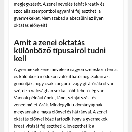
megjegyzését. A zenei nevelés tehát kreatív és
szociális szempontból egyaránt fejlesztheti a
gyermekeket. Nem szabad alábecsülni az ilyen
oktatás előnyeit!
Amit a zenei oktatás
különböző típusairól tudni
kell
A gyermekek zenei nevelése nagyon széleskörű téma,
és különböző módokon valósítható meg. Sokan azt
gondolják, hogy csak zongora- vagy gitárórákról van
szó, de a valóságban sokkal több lehetőség van.
Vannak például ének-, tánc-, színjátszás- és
zeneelmélet-órák. Mindegyik tudományágnak
megvannak a maga előnyei és hátrányai. A zenei
oktatás előnyei közé tartozik, hogy a gyermekek
kreativitását fejleszthetik, levezethetik a