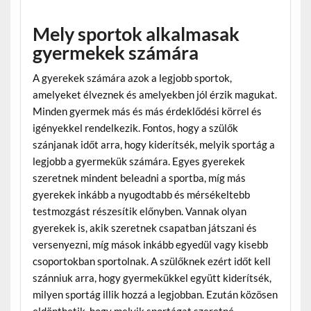
Mely sportok alkalmasak
gyermekek számára
A gyerekek számára azok a legjobb sportok,
amelyeket élveznek és amelyekben jól érzik magukat.
Minden gyermek más és más érdeklődési körrel és
igényekkel rendelkezik. Fontos, hogy a szülők
szánjanak időt arra, hogy kiderítsék, melyik sportág a
legjobb a gyermekük számára. Egyes gyerekek
szeretnek mindent beleadni a sportba, míg más
gyerekek inkább a nyugodtabb és mérsékeltebb
testmozgást részesítik előnyben. Vannak olyan
gyerekek is, akik szeretnek csapatban játszani és
versenyezni, míg mások inkább egyedül vagy kisebb
csoportokban sportolnak. A szülőknek ezért időt kell
szánniuk arra, hogy gyermekükkel együtt kiderítsék,
milyen sportág illik hozzá a legjobban. Ezután közösen