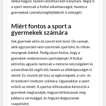
nélkül hagyni, hanem célzottan kell irányítani. Végül is
a sport nemcsak a fizikai alkalmasságot, hanem a
gyermekek személyiségfejlődését is elősegíti.
Miért fontos a sport a
gyermekek számára
Sok gyermek aktív és szeret kint lenni. De vannak,
akik egyszerűen nem szeretnek sportolni, és ritkán
mozognak önként. Pedig olyan fontos, hogy a
gyerekek rendszeresen sportoljanak! A fizikai
aktivitás ugyanis nemcsak a motoros készségeket és
a koordinációt segíti elő, hanem az állóképességet is
növeli. Ez viszont jót tesz az egészségnek, a szív- és
érrendszeri rendszer számára. Ugyanakkor a sport
erősíti az elmét: A sportos kihívásokon keresztül a
gyerekek megtanulják, hogyan birkózzanak meg
jobban a vereséggel, és hogyan dolgozzanak
csapatként.