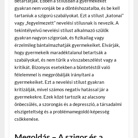
betartatják. Ebben a stílusban a gyermekeket
gyakran nem vonják be a döntéshozatalba, és be kell
tartaniuk a szigorú szabályokat. Ezt a stílust „katonai”
vagy „fegyelmezett” nevelési stílusnak is nevezik. A
tekintélyelvű nevelési stílust alkalmazó szülők
gyakran nagyon szigorúak, és fizikailag vagy
érzelmileg bántalmazhatják gyermekeiket. Elvárják,
hogy gyermekeik maradéktalanul betartsák a
szabályokat, és nem tűrik a visszabeszélést vagy a
kritikát. Bizonyos esetekben a büntetéstől való
félelemmel is megpróbálják irányítani a
gyermekeiket. Ezt a nevelési stílust gyakran
kritizálják, mivel számos negatív hatással jár a
gyermekekre. Ezek közé tartozik az alacsony
önbecsülés, a szorongás és a depresszió, a társadalmi
elszigeteltség és a problémamegoldó képesség
csökkenése.
Megoldás – A szigor és a