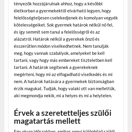
tényezők hozzájárulnak ahhoz, hogy a későbbi
életkorban a gyermekektől elvárható legyen, hogy
felelősségteljesen cselekedjenek és komolyan vegyék
kötelességeiket. Sok gyermek határok nélkül nő fel,
és így semmit sem tanul a felelősségről és az
alázatról. Határok nélkül a gyerekek önző és
ésszerűtlen módon viselkedhetnek. Nem tanulják
meg, hogy vannak szabályok, amelyeket be kell
tartani, vagy hogy más embereket tiszteletben kell
tartani. A határok segítenek a gyerekeknek
megérteni, hogy mi az elfogadható viselkedés és mi
nem. A határok hatására a gyermekek biztonságban
érzik magukat. Tudják, hogy valaki ott van mellettük,
aki megmondja nekik, mi a helyes és mi a helytelen.
Érvek a szeretetteljes szülői
magatartás mellett
Egy olyan időszakban, amikor annyi különböző szülői