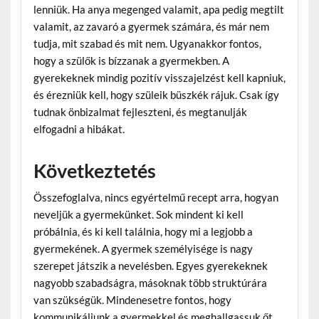
lenniük. Ha anya megenged valamit, apa pedig megtilt
valamit, az zavaró a gyermek számára, és már nem
tudja, mit szabad és mit nem. Ugyanakkor fontos,
hogy a szülők is bízzanak a gyermekben. A
gyerekeknek mindig pozitív visszajelzést kell kapniuk,
és érezniük kell, hogy szüleik büszkék rájuk. Csak így
tudnak önbizalmat fejleszteni, és megtanulják
elfogadni a hibákat.
Következtetés
Összefoglalva, nincs egyértelmű recept arra, hogyan
neveljük a gyermekünket. Sok mindent ki kell
próbálnia, és ki kell találnia, hogy mi a legjobb a
gyermekének. A gyermek személyisége is nagy
szerepet játszik a nevelésben. Egyes gyerekeknek
nagyobb szabadságra, másoknak több struktúrára
van szükségük. Mindenesetre fontos, hogy
kommunikáljunk a gyermekkel és meghallgassuk őt.