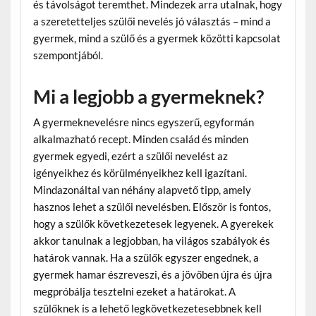
és távolságot teremthet. Mindezek arra utalnak, hogy
a szeretetteljes szülői nevelés jó választás – mind a
gyermek, mind a szülő és a gyermek közötti kapcsolat
szempontjából.
Mi a legjobb a gyermeknek?
A gyermeknevelésre nincs egyszerű, egyformán
alkalmazható recept. Minden család és minden
gyermek egyedi, ezért a szülői nevelést az
igényeikhez és körülményeikhez kell igazítani.
Mindazonáltal van néhány alapvető tipp, amely
hasznos lehet a szülői nevelésben. Először is fontos,
hogy a szülők következetesek legyenek. A gyerekek
akkor tanulnak a legjobban, ha világos szabályok és
határok vannak. Ha a szülők egyszer engednek, a
gyermek hamar észreveszi, és a jövőben újra és újra
megpróbálja tesztelni ezeket a határokat. A
szülőknek is a lehető legkövetkezetesebbnek kell