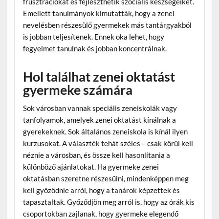
frusztrációkat és fejleszthetik szociális készségeiket.
Emellett tanulmányok kimutatták, hogy a zenei
nevelésben részesülő gyermekek más tantárgyakból
is jobban teljesítenek. Ennek oka lehet, hogy
fegyelmet tanulnak és jobban koncentrálnak.
Hol találhat zenei oktatást
gyermeke számára
Sok városban vannak speciális zeneiskolák vagy
tanfolyamok, amelyek zenei oktatást kínálnak a
gyerekeknek. Sok általános zeneiskola is kínál ilyen
kurzusokat. A választék tehát széles – csak körül kell
néznie a városban, és össze kell hasonlítania a
különböző ajánlatokat. Ha gyermeke zenei
oktatásban szeretne részesülni, mindenképpen meg
kell győződnie arról, hogy a tanárok képzettek és
tapasztaltak. Győződjön meg arról is, hogy az órák kis
csoportokban zajlanak, hogy gyermeke elegendő