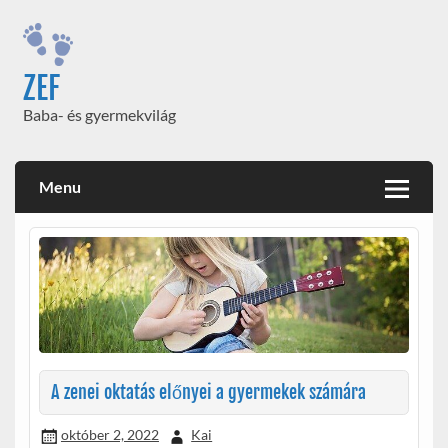
Skip
to
content
ZEF
Baba- és gyermekvilág
Menu
A zenei oktatás előnyei a gyermekek számára
október 2, 2022
Kai