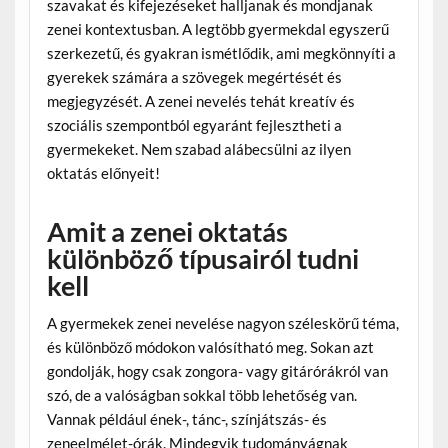
szavakat és kifejezéseket halljanak és mondjanak
zenei kontextusban. A legtöbb gyermekdal egyszerű
szerkezetű, és gyakran ismétlődik, ami megkönnyíti a
gyerekek számára a szövegek megértését és
megjegyzését. A zenei nevelés tehát kreatív és
szociális szempontból egyaránt fejlesztheti a
gyermekeket. Nem szabad alábecsülni az ilyen
oktatás előnyeit!
Amit a zenei oktatás
különböző típusairól tudni
kell
A gyermekek zenei nevelése nagyon széleskörű téma,
és különböző módokon valósítható meg. Sokan azt
gondolják, hogy csak zongora- vagy gitárórákról van
szó, de a valóságban sokkal több lehetőség van.
Vannak például ének-, tánc-, színjátszás- és
zeneelmélet-órák. Mindegyik tudományágnak