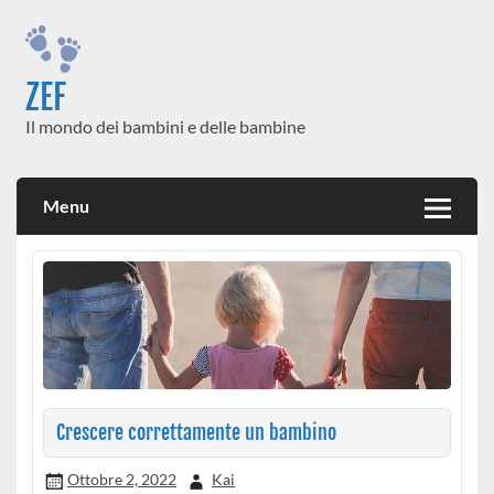
Skip
to
content
ZEF
Il mondo dei bambini e delle bambine
Menu
Crescere correttamente un bambino
Ottobre 2, 2022
Kai