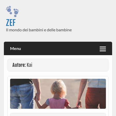
Skip
to
content
ZEF
Il mondo dei bambini e delle bambine
Menu
Autore:
Kai